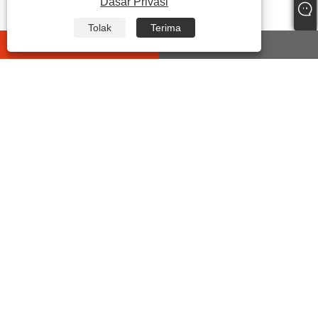
Dasar Privasi
Tolak
Terima
whatsapp
E-mail
HUBUNGI KAMI
Alamat:
Jalan No7 Yonghe 2ND, Kawasan Fungsi
Perindustrian, Jalan Chengdong Yueqing,
Wilayah Zhejiang, China.
Tel:
+86-15906492353
E-mel:
sales@chinasuot.com
Faks:
+86-577-6138 3937