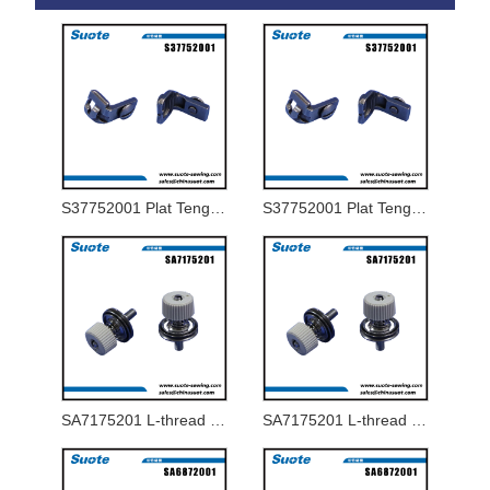
S37752001 Plat Tenggorokan 1.8-J untuk 9820-02
S37752001 Plat Tenggorokan 1.8-J untuk 9820-02
SA7175201 L-thread tension aci assy
SA7175201 L-thread tension aci assy