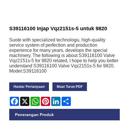
S39116100 Injap Vqz2151s-5 untuk 9820
Suote with specialized technologu, high-quality
service system of perfection and production
experience for many years, develops the special
machinery. The following is about S39116100 Valve
Vqz2151s-5 for 9820 related, I hope to help you better
understand S39116100 Valve Vqz2151s-5 for 9820.
Model:S39116100
Hantar Pertanyaan
Muat Turun PDF
Facebook
X
WhatsApp
Pinterest
LinkedIn
Share
Penerangan Produk