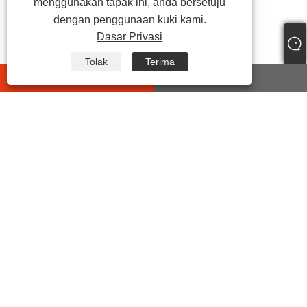
menggunakan tapak ini, anda bersetuju
dengan penggunaan kuki kami.
Dasar Privasi
Tolak
Terima
whatsapp
E-mail
HUBUNGI KAMI
Alamat:
Jalan No7 Yonghe 2ND, Kawasan Fungsi
Perindustrian, Jalan Chengdong Yueqing,
Wilayah Zhejiang, China.
Tel:
+86-15906492353
E-mel:
sales@chinasuot.com