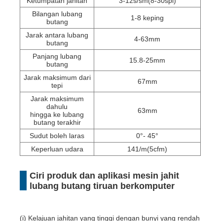
Ketumpatan jahitan
3-12s/sm(8-30spi)
Bilangan lubang
1-8 keping
butang
Jarak antara lubang
4-63mm
butang
Panjang lubang
15.8-25mm
butang
Jarak maksimum dari
67mm
tepi
Jarak maksimum
dahulu
63mm
hingga ke lubang
butang terakhir
Sudut boleh laras
0°- 45°
Keperluan udara
141/m(5cfm)
Ciri produk dan aplikasi mesin jahit
lubang butang tiruan berkomputer
(i) Kelajuan jahitan yang tinggi dengan bunyi yang rendah